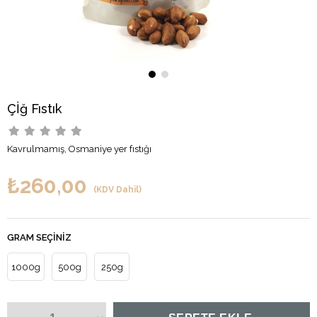
Çİğ Fıstık
Kavrulmamış, Osmaniye yer fıstığı
₺260,00
(KDV Dahil)
GRAM SEÇINIZ
1000g
500g
250g