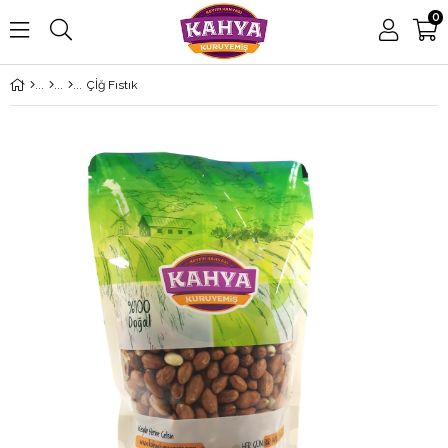
0
Çİğ Fıstık