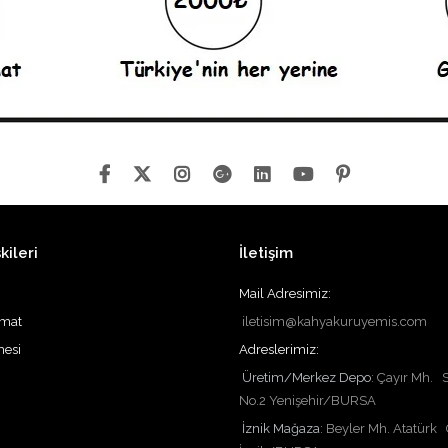
kileri
İletişim
Mail Adresimiz:
imat
iletisim@kahyakuruyemis.com
mesi
Adreslerimiz:
Üretim/Merkez Depo
: Çayır Mh. 
No.2 Yenişehir/BURSA
İznik Mağaza
:
Beyler Mh. Atatürk