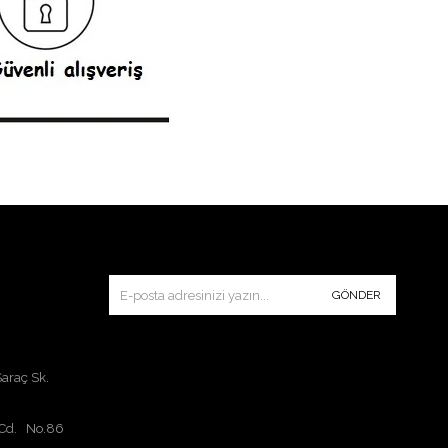
GÖNDER
Saraç Sk.
 Cd. No.86