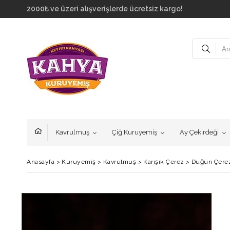
2000₺ ve üzeri alışverişlerde ücretsiz kargo!
Kavrulmuş
Çiğ Kuruyemiş
Ay Çekirdeği
Anasayfa
>
Kuruyemiş
>
Kavrulmuş
>
Karışık Çerez
>
Düğün Çere