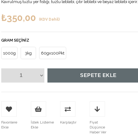
Kavrulmuş tuzlu yer fıstığı, tuzlu leblebi, çıtır leblebi ve beyaz leblebi içerir.
₺350,00
(KDV Dahil)
GRAM SEÇINIZ
1000g
3kg
60gx100Pkt
Favorilere
İstek Listeme
Karşılaştır
Fiyat
Ekle
Ekle
Düşünce
Haber Ver