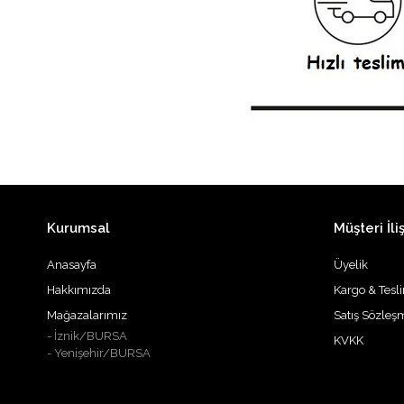
Kurumsal
Müşteri İliş
Anasayfa
Üyelik
Hakkımızda
Kargo & Tesl
Mağazalarımız
Satış Sözleş
- İznik/BURSA
KVKK
i
- Yenişehir/BURSA